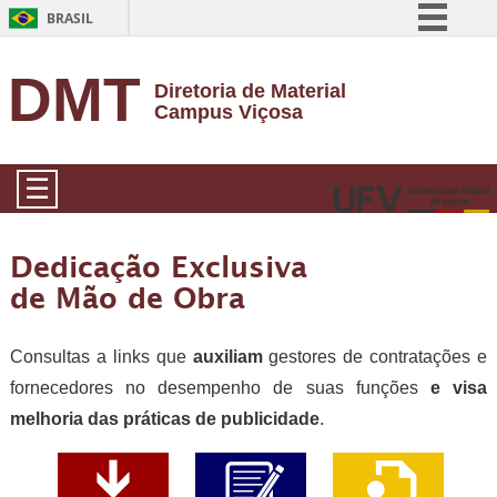
BRASIL
Simplifique!
DMT
Diretoria de Material
Comunica BR
Campus Viçosa
Participe
Acesso à informação
☰
Legislação
Canais
Dedicação Exclusiva
de Mão de Obra
Consultas a links que
auxiliam
gestores de contratações e
fornecedores no desempenho de suas funções
e visa
melhoria das práticas de publicidade
.