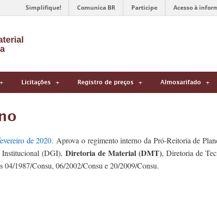
Simplifique!
Comunica BR
Participe
Acesso à infor
terial
a
Licitações
Registro de preços
Almoxarifado
no
vereiro de 2020.
Aprova o regimento interno da Pró-Reitoria de Pla
Diretoria de Material (DMT)
 Institucional (DGI),
, Diretoria de Te
es 04/1987/Consu, 06/2002/Consu e 20/2009/Consu.