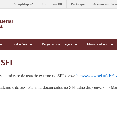
Simplifique!
Comunica BR
Participe
Acesso à infor
terial
a
Licitações
Registro de preços
Almoxarifado
SEI
 seu cadastro de usuário externo no SEI acesse
https://www.sei.ufv.br/u
 externo e de assinatura de documentos no SEI estão disponíveis no Ma