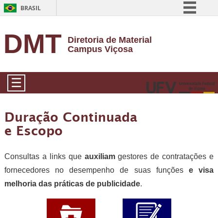
BRASIL
Simplifique!
DMT
Diretoria de Material
Comunica BR
Campus Viçosa
Participe
Acesso à informação
☰
Legislação
Canais
Duração Continuada
e Escopo
Consultas a links que
auxiliam
gestores de contratações e
fornecedores no desempenho de suas funções
e visa
melhoria das práticas de publicidade
.