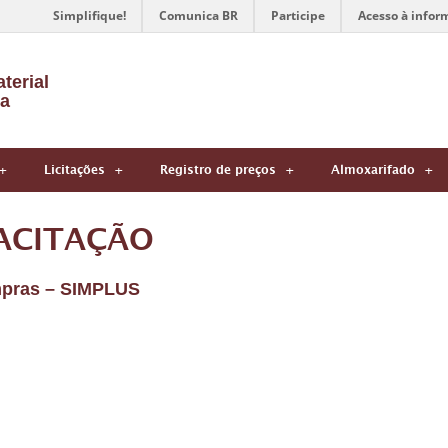
Simplifique!
Comunica BR
Participe
Acesso à infor
terial
a
Licitações
Registro de preços
Almoxarifado
ACITAÇÃO
mpras – SIMPLUS