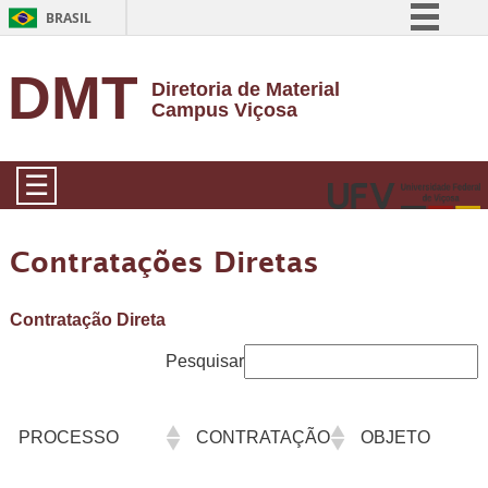
BRASIL
Simplifique!
DMT
Diretoria de Material
Comunica BR
Campus Viçosa
Participe
Acesso à informação
☰
Legislação
Canais
Contratações Diretas
Contratação Direta
Pesquisar
PROCESSO
CONTRATAÇÃO
OBJETO