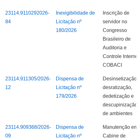
23114.9110292026-
Inexigibilidade de
Inscrição de
PROCESSO
CONTRATAÇÃO
OBJETO
84
Licitação nº
servidor no
180/2026
Congresso
Brasileiro de
Auditoria e
Controle Interno 
COBACI
23114.911305/2026-
Dispensa de
Desinsetização,
12
Licitação nº
desratização,
179/2026
dedetização e
descupinização
de ambientes
23114.909368/2026-
Dispensa de
Manutenção em
09
Licitação nº
Cabine de