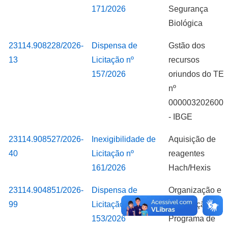
171/2026
Segurança
Biológica
23114.908228/2026-
Dispensa de
Gstão dos
13
Licitação nº
recursos
157/2026
oriundos do TE
nº
0000032026000
- IBGE
23114.908527/2026-
Inexigibilidade de
Aquisição de
40
Licitação nº
reagentes
161/2026
Hach/Hexis
23114.904851/2026-
Dispensa de
Organização e
99
Licitação nº
Realização de
153/2026
Programa de