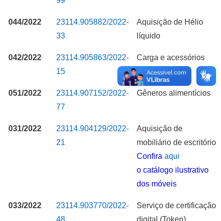
99
044/2022
23114.905882/2022-
Aquisição de Hélio
33
líquido
042/2022
23114.905863/2022-
Carga e acessórios
15
para extintores
051/2022
23114.907152/2022-
Gêneros alimentícios
77
031/2022
23114.904129/2022-
Aquisição de
21
mobiliário de escritório
Confira
aqui
o catálogo ilustrativo
dos móveis
033/2022
23114.903770/2022-
Serviço de certificação
48
digital (Token)