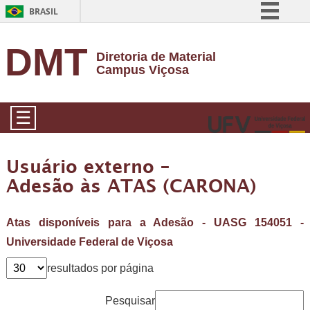
BRASIL
Simplifique!
DMT
Diretoria de Material
Comunica BR
Campus Viçosa
Participe
Acesso à informação
☰
Legislação
Canais
Usuário externo –
Adesão às ATAS (CARONA)
Atas disponíveis para a Adesão - UASG 154051 -
Universidade Federal de Viçosa
resultados por página
Pesquisar