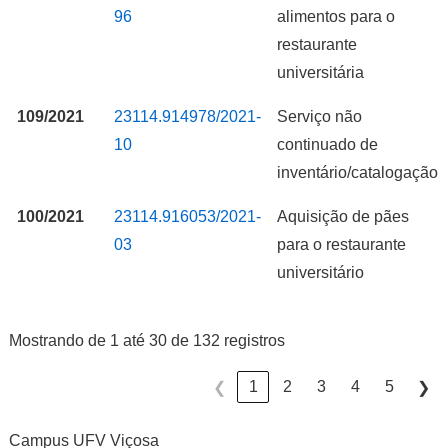
96
alimentos para o
restaurante
universitária
109/2021
23114.914978/2021-
Serviço não
10
continuado de
inventário/catalogação
100/2021
23114.916053/2021-
Aquisição de pães
03
para o restaurante
universitário
Mostrando de 1 até 30 de 132 registros
1
2
3
4
5
❮
❯
Campus UFV Viçosa